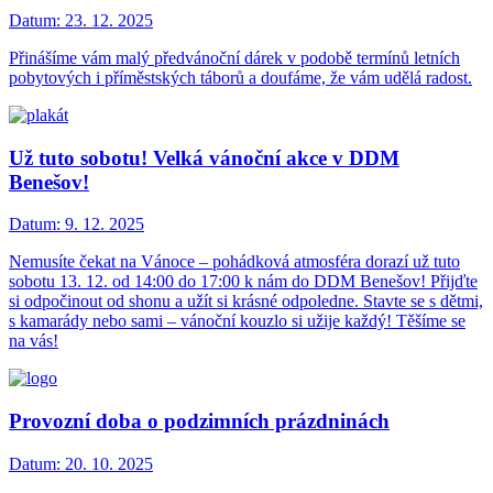
Datum:
23. 12. 2025
Přinášíme vám malý předvánoční dárek v podobě termínů letních
pobytových i příměstských táborů a doufáme, že vám udělá radost.
Už tuto sobotu! Velká vánoční akce v DDM
Benešov!
Datum:
9. 12. 2025
Nemusíte čekat na Vánoce – pohádková atmosféra dorazí už tuto
sobotu 13. 12. od 14:00 do 17:00 k nám do DDM Benešov! Přijďte
si odpočinout od shonu a užít si krásné odpoledne. Stavte se s dětmi,
s kamarády nebo sami – vánoční kouzlo si užije každý! Těšíme se
na vás!
Provozní doba o podzimních prázdninách
Datum:
20. 10. 2025