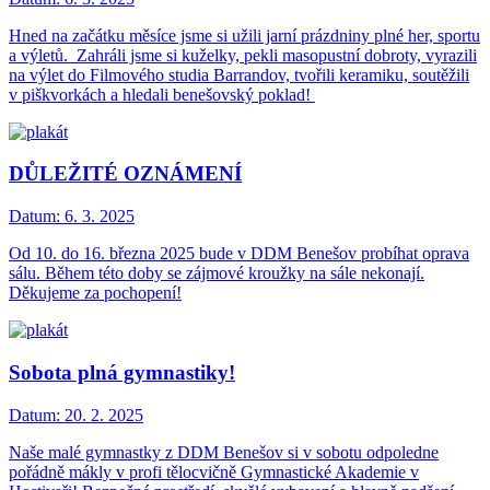
Hned na začátku měsíce jsme si užili jarní prázdniny plné her, sportu
a výletů. Zahráli jsme si kuželky, pekli masopustní dobroty, vyrazili
na výlet do Filmového studia Barrandov, tvořili keramiku, soutěžili
v piškvorkách a hledali benešovský poklad!
DŮLEŽITÉ OZNÁMENÍ
Datum:
6. 3. 2025
Od 10. do 16. března 2025 bude v DDM Benešov probíhat oprava
sálu. Během této doby se zájmové kroužky na sále nekonají.
Děkujeme za pochopení!
Sobota plná gymnastiky!
Datum:
20. 2. 2025
Naše malé gymnastky z DDM Benešov si v sobotu odpoledne
pořádně mákly v profi tělocvičně Gymnastické Akademie v