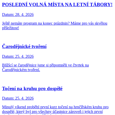
POSLEDNÍ VOLNÁ MÍSTA NA LETNÍ TÁBORY!
Datum:
28. 4. 2026
Ještě nemáte program na konec prázdnin? Máme pro vás skvělou
příležitost!
Čarodějnické tvoření
Datum:
25. 4. 2026
Blížící se čarodějnice jsme si připomněli ve čtvrtek na
Čarodějnickém tvoření.
Točení na kruhu pro dospělé
Datum:
25. 4. 2026
Minulý víkend proběhl první kurz točení na hrnčířském kruhu pro
dospělé, který byl pro všechny účastnice zároveň i jejich první