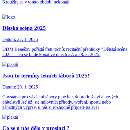
Kroužky se v tomto období nekonají.
Dětská scéna 2025
Datum:
27. 1. 2025
DDM Benešov pořádá třetí ročník recitační přehlídky "Dětská scéna
2025" - ten se bude konat ve dnech 27. a 28. 3. 2025.
Jsou tu termíny letních táborů 2025!
Datum:
20. 1. 2025
Chystáme pro vás letní tábory plné her, dobrodružství a nových
přátelství! Ať už jste milovníci přírody, tvoření, sportu nebo
záhadných výprav, u nás si rozhodně přijdete na své!
Co se u nás dělo v prosinci ?