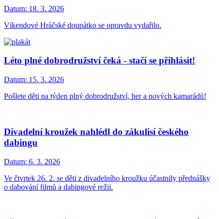
Datum:
18. 3. 2026
Víkendové Hráčské doupátko se opravdu vydařilo.
Léto plné dobrodružství čeká - stačí se přihlásit!
Datum:
15. 3. 2026
Pošlete děti na týden plný dobrodružství, her a nových kamarádů!
Divadelní kroužek nahlédl do zákulisí českého
dabingu
Datum:
6. 3. 2026
Ve čtvrtek 26. 2. se děti z divadelního kroužku účastnily přednášky
o dabování filmů a dabingové režii.