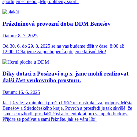
sportujeme“ nebo „Můj oblíbený sport“
Prázdninová provozní doba DDM Benešov
Datum:
8. 7. 2025
Od 30. 6. do 29. 8. 2025 se na vás budeme těšit v čase: 8:00 až
12:00. Děkujeme za pochopení a přejeme krásné léto!
Díky dotaci z Posázaví o.p.s. jsme mohli realizovat
další část venkovního prostoru.
Datum:
16. 6. 2025
Jak již víte, v minulosti prošlo hřiště rekonstrukcí za podpory Města
Benešov a Středočeského kraje. Povrch a prostředí je tak skvělé, že
jsme se rozhodli pro další část a to tentokrát pro vstup do budovy.
Přijďte se podívat a sami řekněte, jak se vám líbí.