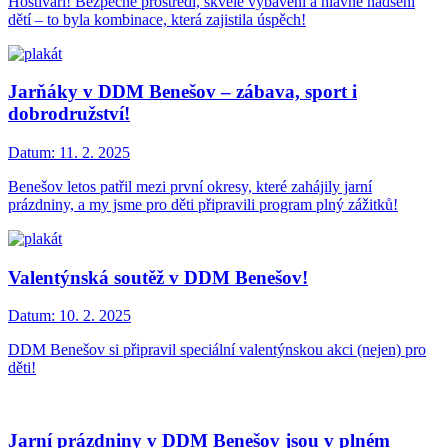
Hostivaři! Bezpečné prostředí, skvělé vybavení a hlavně nadšení
dětí – to byla kombinace, která zajistila úspěch!
Jarňáky v DDM Benešov – zábava, sport i
dobrodružství!
Datum:
11. 2. 2025
Benešov letos patřil mezi první okresy, které zahájily jarní
prázdniny, a my jsme pro děti připravili program plný zážitků!
Valentýnská soutěž v DDM Benešov!
Datum:
10. 2. 2025
DDM Benešov si připravil speciální valentýnskou akci (nejen) pro
děti!
Jarní prázdniny v DDM Benešov jsou v plném