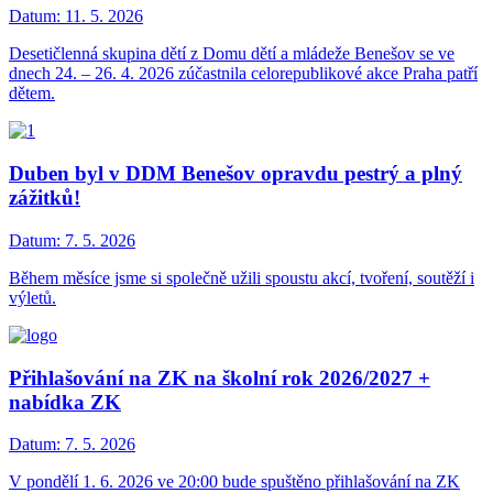
Datum:
11. 5. 2026
Desetičlenná skupina dětí z Domu dětí a mládeže Benešov se ve
dnech 24. – 26. 4. 2026 zúčastnila celorepublikové akce Praha patří
dětem.
Duben byl v DDM Benešov opravdu pestrý a plný
zážitků!
Datum:
7. 5. 2026
Během měsíce jsme si společně užili spoustu akcí, tvoření, soutěží i
výletů.
Přihlašování na ZK na školní rok 2026/2027 +
nabídka ZK
Datum:
7. 5. 2026
V pondělí 1. 6. 2026 ve 20:00 bude spuštěno přihlašování na ZK