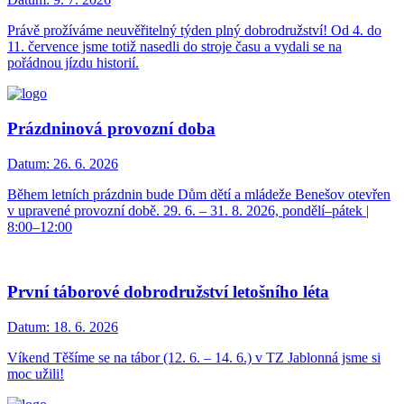
Právě prožíváme neuvěřitelný týden plný dobrodružství! Od 4. do
11. července jsme totiž nasedli do stroje času a vydali se na
pořádnou jízdu historií.
Prázdninová provozní doba
Datum:
26. 6. 2026
Během letních prázdnin bude Dům dětí a mládeže Benešov otevřen
v upravené provozní době. 29. 6. – 31. 8. 2026, pondělí–pátek |
8:00–12:00
První táborové dobrodružství letošního léta
Datum:
18. 6. 2026
Víkend Těšíme se na tábor (12. 6. – 14. 6.) v TZ Jablonná jsme si
moc užili!