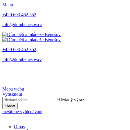
Menu
+420 603 462 352
info@ddmbenesov.cz
+420 603 462 352
info@ddmbenesov.cz
Mapa webu
Vytisknout
Hledaný výraz
Hledat
rozšířené vyhledávání
O nás