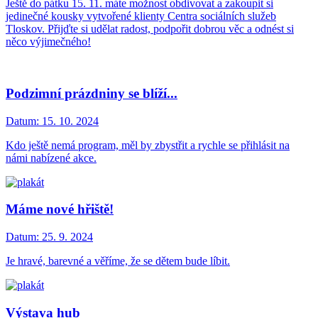
Ještě do pátku 15. 11. máte možnost obdivovat a zakoupit si
jedinečné kousky vytvořené klienty Centra sociálních služeb
Tloskov. Přijďte si udělat radost, podpořit dobrou věc a odnést si
něco výjimečného!
Podzimní prázdniny se blíží...
Datum:
15. 10. 2024
Kdo ještě nemá program, měl by zbystřit a rychle se přihlásit na
námi nabízené akce.
Máme nové hřiště!
Datum:
25. 9. 2024
Je hravé, barevné a věříme, že se dětem bude líbit.
Výstava hub