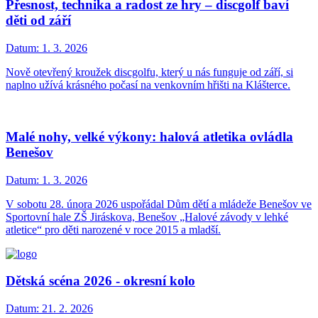
Přesnost, technika a radost ze hry – discgolf baví
děti od září
Datum:
1. 3. 2026
Nově otevřený kroužek discgolfu, který u nás funguje od září, si
naplno užívá krásného počasí na venkovním hřišti na Klášterce.
Malé nohy, velké výkony: halová atletika ovládla
Benešov
Datum:
1. 3. 2026
V sobotu 28. února 2026 uspořádal Dům dětí a mládeže Benešov ve
Sportovní hale ZŠ Jiráskova, Benešov „Halové závody v lehké
atletice“ pro děti narozené v roce 2015 a mladší.
Dětská scéna 2026 - okresní kolo
Datum:
21. 2. 2026