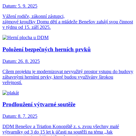
Datum:
5. 9. 2025
Vážení rodiče, zákonní zástupci,
zájmové kroužky Domu dětí a mládeže Benešov zahájí svou činnost
v týdnu od 15. září 2025.
Položení bezpečných herních prvků
Datum:
26. 8. 2025
Cílem projektu je modernizovat nevyužitý prostor vstupu do budovy
zábavnými herními prvky, které budou využívány širokou
veřejností.
Prodloužení výtvarné soutěže
Datum:
8. 7. 2025
DDM Benešov a Triatlon Konopiště z. s. zvou všechny malé
výtvarníky od 3 do 15 let k účasti na soutěži na téma „Jak