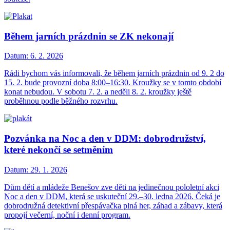
Během jarních prázdnin se ZK nekonají
Datum:
6. 2. 2026
Rádi bychom vás informovali, že během jarních prázdnin od 9. 2 do
15. 2. bude provozní doba 8:00–16:30. Kroužky se v tomto období
konat nebudou. V sobotu 7. 2. a neděli 8. 2. kroužky ještě
proběhnou podle běžného rozvrhu.
Pozvánka na Noc a den v DDM: dobrodružství,
které nekončí se setměním
Datum:
29. 1. 2026
Dům dětí a mládeže Benešov zve děti na jedinečnou pololetní akci
Noc a den v DDM, která se uskuteční 29.–30. ledna 2026. Čeká je
dobrodružná detektivní přespávačka plná her, záhad a zábavy, která
propojí večerní, noční i denní program.