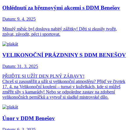
Ohlédnutí za březnovými akcemi s DDM Benešov
Datum:
9. 4. 2025
Minulý měsíc byl doslova nabitý zážitky! Děti si zkusily tvořit,
zpívat, závodit, péct i sportovat.
VELIKONOČNÍ PRÁZDNINY S DDM BENEŠOV
Datum:
31. 3. 2025
PŘIJĎTE SI UŽÍT DEN PLNÝ ZÁBAVY!
Chceš si zasoutěžit a užít si velikonoční atmosféru? Přijď ve čtvrtek
17. 4. na Velikonoční koulení – turnaj v kuželkách, kde si můžeš
změřit síly s kamarády! Nebo se odpoledne zastav na zdobení
velikonočních perníčků a vytvoř si sladké mistrovské dílo.
Únor v DDM Benešov
Datum:
6. 3. 2025