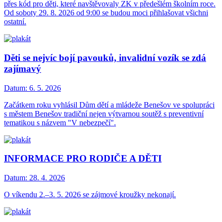
přes kód pro děti, které navštěvovaly ZK v předešlém školním roce.
Od soboty 29. 8. 2026 od 9:00 se budou moci přihlašovat všichni
ostatní.
Děti se nejvíc bojí pavouků, invalidní vozík se zdá
zajímavý
Datum:
6. 5. 2026
Začátkem roku vyhlásil Dům dětí a mládeže Benešov ve spolupráci
s městem Benešov tradiční nejen výtvarnou soutěž s preventivní
tematikou s názvem "V nebezpečí".
INFORMACE PRO RODIČE A DĚTI
Datum:
28. 4. 2026
O víkendu 2.–3. 5. 2026 se zájmové kroužky nekonají.