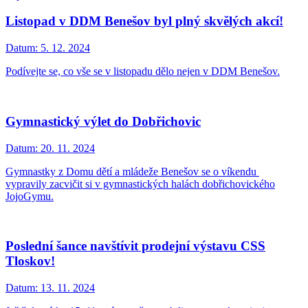
Listopad v DDM Benešov byl plný skvělých akcí!
Datum:
5. 12. 2024
Podívejte se, co vše se v listopadu dělo nejen v DDM Benešov.
Gymnastický výlet do Dobřichovic
Datum:
20. 11. 2024
Gymnastky z Domu dětí a mládeže Benešov se o víkendu
vypravily zacvičit si v gymnastických halách dobřichovického
JojoGymu.
Poslední šance navštívit prodejní výstavu CSS
Tloskov!
Datum:
13. 11. 2024