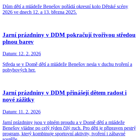
Dům dětí a mládeže Benešov pořádá okresní kolo Dětské scény
2026 ve dnech 12. a 13. března 2025.
Jarní prázdniny v DDM pokračují tvořivou středou
plnou barev
Datum:
12. 2. 2026
Středa se v Domě dětí a mládeže Benešov nesla v duchu tvoření a
pohybových her.
Jarní prázdniny v DDM přinášejí dětem radost i
nové zážitky
Datum:
11. 2. 2026
Jarní prázdniny jsou v plném proudu a v Domě dětí a mládeže
Benešov vládne po celý týden čilý ruch. Pro děti je připraven pestrý
program, který kombinuje sportovní aktivity, tvoření i zábavné
soutěže.