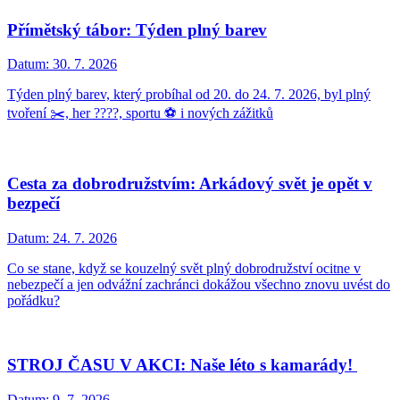
Přímětský tábor: Týden plný barev
Datum:
30. 7. 2026
Týden plný barev, který probíhal od 20. do 24. 7. 2026, byl plný
tvoření ✂️, her ????, sportu ⚽ i nových zážitků
Cesta za dobrodružstvím: Arkádový svět je opět v
bezpečí
Datum:
24. 7. 2026
Co se stane, když se kouzelný svět plný dobrodružství ocitne v
nebezpečí a jen odvážní zachránci dokážou všechno znovu uvést do
pořádku?
STROJ ČASU V AKCI: Naše léto s kamarády!
Datum:
9. 7. 2026