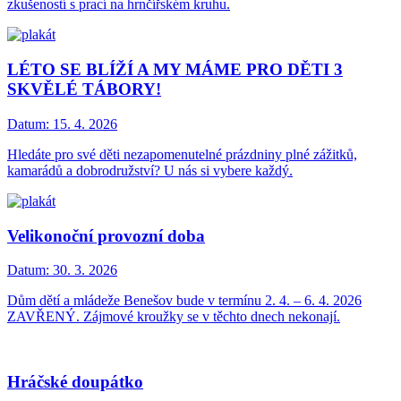
zkušeností s prací na hrnčířském kruhu.
LÉTO SE BLÍŽÍ A MY MÁME PRO DĚTI 3
SKVĚLÉ TÁBORY!
Datum:
15. 4. 2026
Hledáte pro své děti nezapomenutelné prázdniny plné zážitků,
kamarádů a dobrodružství? U nás si vybere každý.
Velikonoční provozní doba
Datum:
30. 3. 2026
Dům dětí a mládeže Benešov bude v termínu 2. 4. – 6. 4. 2026
ZAVŘENÝ. Zájmové kroužky se v těchto dnech nekonají.
Hráčské doupátko