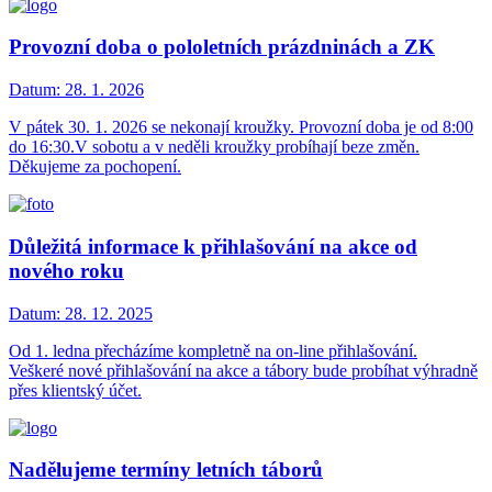
Provozní doba o pololetních prázdninách a ZK
Datum:
28. 1. 2026
V pátek 30. 1. 2026 se nekonají kroužky. Provozní doba je od 8:00
do 16:30.V sobotu a v neděli kroužky probíhají beze změn.
Děkujeme za pochopení.
Důležitá informace k přihlašování na akce od
nového roku
Datum:
28. 12. 2025
Od 1. ledna přecházíme kompletně na on-line přihlašování.
Veškeré nové přihlašování na akce a tábory bude probíhat výhradně
přes klientský účet.
Nadělujeme termíny letních táborů