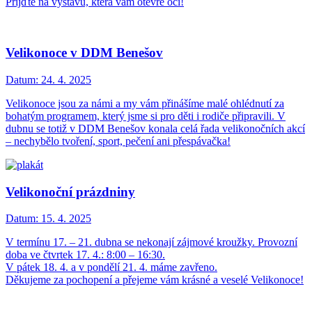
Přijďte na výstavu, která vám otevře oči!
Velikonoce v DDM Benešov
Datum:
24. 4. 2025
Velikonoce jsou za námi a my vám přinášíme malé ohlédnutí za
bohatým programem, který jsme si pro děti i rodiče připravili. V
dubnu se totiž v DDM Benešov konala celá řada velikonočních akcí
– nechybělo tvoření, sport, pečení ani přespávačka!
Velikonoční prázdniny
Datum:
15. 4. 2025
V termínu 17. – 21. dubna se nekonají zájmové kroužky. Provozní
doba ve čtvrtek 17. 4.: 8:00 – 16:30.
V pátek 18. 4. a v pondělí 21. 4. máme zavřeno.
Děkujeme za pochopení a přejeme vám krásné a veselé Velikonoce!