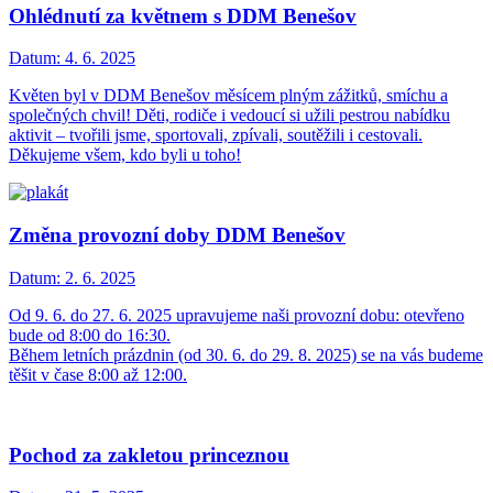
Ohlédnutí za květnem s DDM Benešov
Datum:
4. 6. 2025
Květen byl v DDM Benešov měsícem plným zážitků, smíchu a
společných chvil! Děti, rodiče i vedoucí si užili pestrou nabídku
aktivit – tvořili jsme, sportovali, zpívali, soutěžili i cestovali.
Děkujeme všem, kdo byli u toho!
Změna provozní doby DDM Benešov
Datum:
2. 6. 2025
Od 9. 6. do 27. 6. 2025 upravujeme naši provozní dobu: otevřeno
bude od 8:00 do 16:30.
Během letních prázdnin (od 30. 6. do 29. 8. 2025) se na vás budeme
těšit v čase 8:00 až 12:00.
Pochod za zakletou princeznou