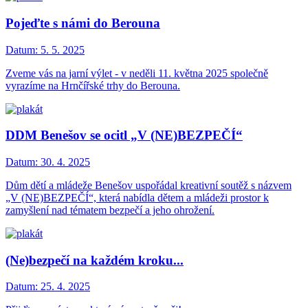
Pojeďte s námi do Berouna
Datum:
5. 5. 2025
Zveme vás na jarní výlet - v neděli 11. května 2025 společně
vyrazíme na Hrnčířské trhy do Berouna.
DDM Benešov se ocitl „V (NE)BEZPEČÍ“
Datum:
30. 4. 2025
Dům dětí a mládeže Benešov uspořádal kreativní soutěž s názvem
„V (NE)BEZPEČÍ“, která nabídla dětem a mládeži prostor k
zamyšlení nad tématem bezpečí a jeho ohrožení.
(Ne)bezpečí na každém kroku...
Datum:
25. 4. 2025