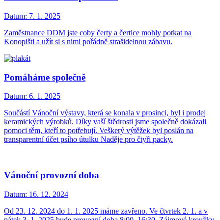
Datum:
7. 1. 2025
Zaměstnance DDM jste coby čerty a čertice mohly potkat na
Konopišti a užít si s nimi pořádně strašidelnou zábavu.
Pomáháme společně
Datum:
6. 1. 2025
Součástí Vánoční výstavy, která se konala v prosinci, byl i prodej
keramických výrobků. Díky vaší štědrosti jsme společně dokázali
pomoci těm, kteří to potřebují. Veškerý výtěžek byl poslán na
transparentní účet psího útulku Naděje pro čtyři packy.
Vánoční provozní doba
Datum:
16. 12. 2024
Od 23. 12. 2024 do 1. 1. 2025 máme zavřeno. Ve čtvrtek 2. 1. a v
pátek 3. 1. 2025 bude provozní doba 8:00–16:30. Zájmové kroužky