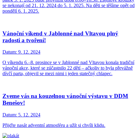
se nekonají od 21. 12. 2024 do 5. 1. 2025. Na děti se těšíme opět od
pondělí 6. 1. 2025.
Vánoční víkend v Jablonné nad Vltavou plný
radosti a tvoření!
Datum:
9. 12. 2024
O víkendu 6.–8. prosince se v Jablonné nad Vltavou konala tradiční
vánoční akce, které se zúčastnilo 22 dětí – ačkoliv to byla převážně
dívčí parta, objevil se mezi nimi i jeden statečný chlapec.
Zveme vás na kouzelnou vánoční výstavu v DDM
Benešov!
Datum:
5. 12. 2024
Přijďte nasát adventní atmosféru a užít si chvíli klidu.