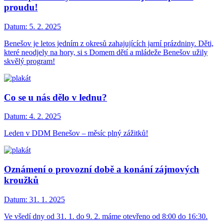
proudu!
Datum:
5. 2. 2025
Benešov je letos jedním z okresů zahajujících jarní prázdniny. Děti,
které neodjely na hory, si s Domem dětí a mládeže Benešov užily
skvělý program!
Co se u nás dělo v lednu?
Datum:
4. 2. 2025
Leden v DDM Benešov – měsíc plný zážitků!
Oznámení o provozní době a konání zájmových
kroužků
Datum:
31. 1. 2025
Ve všedí dny od 31. 1. do 9. 2. máme otevřeno od 8:00 do 16:30.