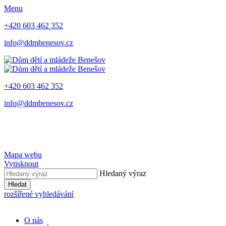
Menu
+420 603 462 352
info@ddmbenesov.cz
+420 603 462 352
info@ddmbenesov.cz
Mapa webu
Vytisknout
Hledaný výraz
Hledat
rozšířené vyhledávání
O nás