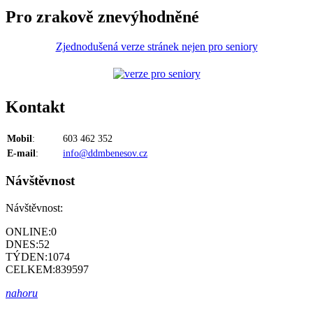
Pro zrakově znevýhodněné
Zjednodušená verze stránek nejen pro seniory
Kontakt
Mobil
:
603 462 352
E-mail
:
info@ddmbenesov.cz
Návštěvnost
Návštěvnost:
ONLINE:
0
DNES:
52
TÝDEN:
1074
CELKEM:
839597
nahoru