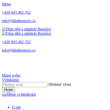
Menu
+420 603 462 352
info@ddmbenesov.cz
+420 603 462 352
info@ddmbenesov.cz
Mapa webu
Vytisknout
Hledaný výraz
Hledat
rozšířené vyhledávání
O nás