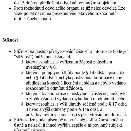
do 15 dnů od předložení odvolání povinným subjektem.
Proti rozhodnutí odvolacího orgánu se již nelze odvolat. Lze
však podat návrh na přezkoumání takového rozhodnutí
u příslušného soudu.
Stížnost
Stížnost na postup při vyřizování žádosti o informace (dále jen
"stížnost") může podat žadatel,
který nesouhlasí s vyřízením žádosti způsobem
uvedeným v § 6,
kterému po uplynutí lhůty podle § 14 odst. 5 písm. d)
nebo § 14 odst. 7 nebyla poskytnuta informace nebo
předložena konečná licenční nabídka a nebylo vydáno
rozhodnutí o odmítnutí žádosti,
kterému byla informace poskytnuta částečně, aniž bylo
o zbytku žádosti vydáno rozhodnutí o odmítnutí, nebo
který nesouhlasí s výší úhrady sdělené podle § 17 odst.
3 nebo s výší odměny podle § 14a odst. 2,
požadovanými v souvislosti s poskytováním informací.
Stížnost lze podat písemně nebo ústně; je-li stížnost podána
ústně a nelze-li ji ihned vyřídit, sepíše o ní povinný subjekt
písemný záznam.