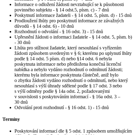
Informace o odložení žádosti nevztahující se k působnosti
povinného subjektu - § 14 odst.5, písm. c) - 7 dnů
Poskytnutí informace žadateli - § 14 odst. 5, písm. d) - 15 dnů
Prodloužení lhůty pro poskytnutí informace ze závažných
důvodů - § 14 odst. 6) - 10 dnů
Rozhodnutí o odvolání - § 16 odst. 3) - 15 dnů
Upřesnění žádosti o informaci žadatele - § 14 odst. 5, písm. b)
- 30 dnů
Lhůta pro stížnost žadatele, který nesouhlasí s vyřízením
žádosti způsobem uvedeným v § 6; kterému po uplynutí lhůty
podle § 14 odst. 5 písm. d) nebo §14 odst. 6 nebyla
poskytnuta informace nebo předložena konečná licenční
nabídka a nebylo vydáno rozhodnutí o odmítnutí žádosti;
kterému byla informace poskytnuta částečně, aniž bylo
o zbytku žádosti vydáno rozhodnutí o odmítnutí, nebo který
nesouhlasí s výší úhrady sdělené podle § 17 odst. 3 nebo
s výší odměny podle § 14a odst. 2, požadovanými
v souvislosti s poskytováním informací - § 16a odst. 3 –
30 dnů
Odvolání proti rozhodnutí - § 16 odst. 1) - 15 dnů
Termíny
Poskytování informací dle § 5 odst. 1 způsobem umožňujícím