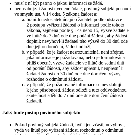
musí z ní být patrno o jakou informaci se žádá.
neobsahuje-li žádost uvedené údaje, povinný subjekt posoudí
ve smyslu ust. § 14 odst. 5 zákona žádost a:
brání-li nedostatek údajů o žadateli podle odstavce
2 postupu vyřízení žádosti o informaci podle tohoto
zákona, zejména podle § 14a nebo 15, vyzve žadatele
ve lhůtě do 7 dnů ode dne podání žádosti, aby žádost
doplnil; nevyhoví-li žadatel této výzvě do 30 dnů ode
dne jejího doručení, žádost odloží,
v případě, že je žádost nesrozumitelná, není zřejmé,
jaká informace je požadována, nebo je formulována
příliš obecně, vyzve žadatele ve lhůtě do sedmi dnů
od podání žádosti, aby žádost upřesnil, neupřesní-li
žadatel žádost do 30 dnů ode dne doručení výzvy,
rozhodne o odmítnutí žádosti,
v případě, že požadované informace se nevztahují
k jeho působnosti, žádost odloží a tuto odůvodněnou
skutečnost sdělí do 7 dnů ode dne doručení žádosti
žadateli,
Jaký bude postup povinného subjektu
Pokud povinný subjekt žádosti, byť i jen zčásti, nevyhoví,
vydá ve lhůtě pro vyřízení žádosti rozhodnutí o odmítnutí