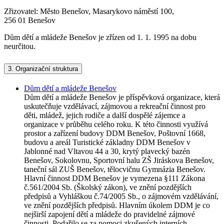
Zřizovatel: Město Benešov, Masarykovo náměstí 100,
256 01 Benešov
Dům dětí a mládeže Benešov je zřízen od 1. 1. 1995 na dobu
neurčitou.
3.
Organizační struktura
Dům dětí a mládeže Benešov
Dům dětí a mládeže Benešov je příspěvková organizace, která
uskutečňuje vzdělávací, zájmovou a rekreační činnost pro
děti, mládež, jejich rodiče a další dospělé zájemce a
organizace v průběhu celého roku. K této činnosti využívá
prostor a zařízení budovy DDM Benešov, Poštovní 1668,
budovu a areál Turistické základny DDM Benešov v
Jablonné nad Vltavou 44 a 30, krytý plavecký bazén
Benešov, Sokolovnu, Sportovní halu ZŠ Jiráskova Benešov,
taneční sál ZUŠ Benešov, tělocvičnu Gymnázia Benešov.
Hlavní činnost DDM Benešov je vymezena §111 Zákona
č.561/2004 Sb. (Školský zákon), ve znění pozdějších
předpisů a Vyhláškou č.74/2005 Sb., o zájmovém vzdělávání,
ve znění pozdějších předpisů. Hlavním úkolem DDM je co
nejširší zapojení dětí a mládeže do pravidelné zájmové
činnosti. Podařilo se za pomoci zkušených interních