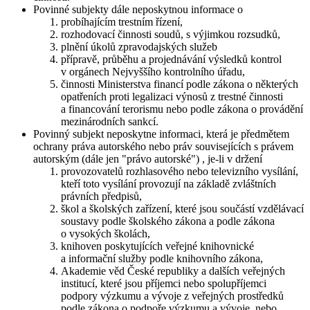
Povinné subjekty dále neposkytnou informace o
probíhajícím trestním řízení,
rozhodovací činnosti soudů, s výjimkou rozsudků,
plnění úkolů zpravodajských služeb
přípravě, průběhu a projednávání výsledků kontrol
v orgánech Nejvyššího kontrolního úřadu,
činnosti Ministerstva financí podle zákona o některých
opatřeních proti legalizaci výnosů z trestné činnosti
a financování terorismu nebo podle zákona o provádění
mezinárodních sankcí.
Povinný subjekt neposkytne informaci, která je předmětem
ochrany práva autorského nebo práv souvisejících s právem
autorským (dále jen "právo autorské") , je-li v držení
provozovatelů rozhlasového nebo televizního vysílání,
kteří toto vysílání provozují na základě zvláštních
právních předpisů,
škol a školských zařízení, které jsou součástí vzdělávací
soustavy podle školského zákona a podle zákona
o vysokých školách,
knihoven poskytujících veřejné knihovnické
a informační služby podle knihovního zákona,
Akademie věd České republiky a dalších veřejných
institucí, které jsou příjemci nebo spolupříjemci
podpory výzkumu a vývoje z veřejných prostředků
podle zákona o podpoře výzkumu a vývoje, nebo