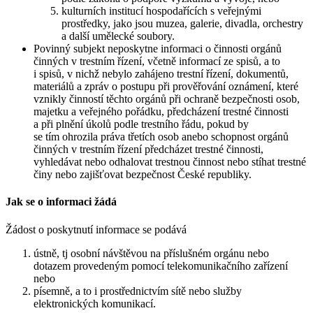
kulturních institucí hospodařících s veřejnými
prostředky, jako jsou muzea, galerie, divadla, orchestry
a další umělecké soubory.
Povinný subjekt neposkytne informaci o činnosti orgánů
činných v trestním řízení, včetně informací ze spisů, a to
i spisů, v nichž nebylo zahájeno trestní řízení, dokumentů,
materiálů a zpráv o postupu při prověřování oznámení, které
vznikly činností těchto orgánů při ochraně bezpečnosti osob,
majetku a veřejného pořádku, předcházení trestné činnosti
a při plnění úkolů podle trestního řádu, pokud by
se tím ohrozila práva třetích osob anebo schopnost orgánů
činných v trestním řízení předcházet trestné činnosti,
vyhledávat nebo odhalovat trestnou činnost nebo stíhat trestné
činy nebo zajišťovat bezpečnost České republiky.
Jak se o informaci žádá
Žádost o poskytnutí informace se podává
ústně, tj osobní návštěvou na příslušném orgánu nebo
dotazem provedeným pomocí telekomunikačního zařízení
nebo
písemně, a to i prostřednictvím sítě nebo služby
elektronických komunikací.