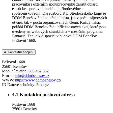
pracovníků i externích spolupracovníků zajistit oblasti
estetické, sportovní, hudební, přírodovědné a
společenskovědní. Dle rozborů KÚ Středočeského kraje se
DDM Benešov řadí na přední místa, jak v počtu zájmových
útvarů, tak v počtu organizovaných členů. Každý měsíc
pořádá DDM Benešov řadu příležitostných akcí, které jsou
uvedeny na webových stránkách a v měsičním programu
Fantazie. Ten je k dispozici v budově DDM Benešov,
Poštovní 1668.
4.
Kontaktní spojení
Poštovní 1668
25601 Benešov
Mobilní telefon:
603 462 352
E-mail:
info@ddmbenesov.cz
WWW:
https://www.ddmbenesov.cz/
ID Datové schránky:
5nxieyz
4.1
Kontaktní poštovní adresa
Poštovní 1668
25601 Benešov