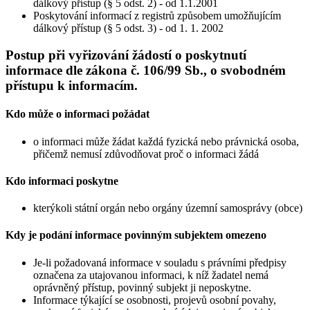
dálkový přístup (§ 5 odst. 2) - od 1.1.2001
Poskytování informací z registrů způsobem umožňujícím
dálkový přístup (§ 5 odst. 3) - od 1. 1. 2002
Postup při vyřizování žádostí o poskytnutí
informace dle zákona č. 106/99 Sb., o svobodném
přístupu k informacím.
Kdo může o informaci požádat
o informaci může žádat každá fyzická nebo právnická osoba,
přičemž nemusí zdůvodňovat proč o informaci žádá
Kdo informaci poskytne
kterýkoli státní orgán nebo orgány územní samosprávy (obce)
Kdy je podání informace povinným subjektem omezeno
Je-li požadovaná informace v souladu s právními předpisy
označena za utajovanou informaci, k níž žadatel nemá
oprávněný přístup, povinný subjekt ji neposkytne.
Informace týkající se osobnosti, projevů osobní povahy,