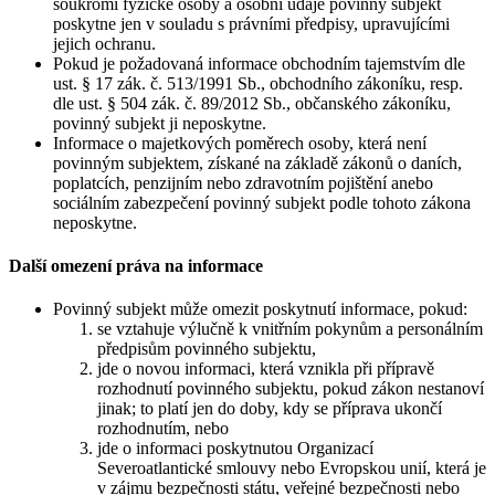
soukromí fyzické osoby a osobní údaje povinný subjekt
poskytne jen v souladu s právními předpisy, upravujícími
jejich ochranu.
Pokud je požadovaná informace obchodním tajemstvím dle
ust. § 17 zák. č. 513/1991 Sb., obchodního zákoníku, resp.
dle ust. § 504 zák. č. 89/2012 Sb., občanského zákoníku,
povinný subjekt ji neposkytne.
Informace o majetkových poměrech osoby, která není
povinným subjektem, získané na základě zákonů o daních,
poplatcích, penzijním nebo zdravotním pojištění anebo
sociálním zabezpečení povinný subjekt podle tohoto zákona
neposkytne.
Další omezení práva na informace
Povinný subjekt může omezit poskytnutí informace, pokud:
se vztahuje výlučně k vnitřním pokynům a personálním
předpisům povinného subjektu,
jde o novou informaci, která vznikla při přípravě
rozhodnutí povinného subjektu, pokud zákon nestanoví
jinak; to platí jen do doby, kdy se příprava ukončí
rozhodnutím, nebo
jde o informaci poskytnutou Organizací
Severoatlantické smlouvy nebo Evropskou unií, která je
v zájmu bezpečnosti státu, veřejné bezpečnosti nebo