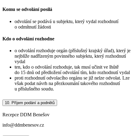
Komu se odvolání posílá
odvolání se podává u subjektu, který vydal rozhodnutí
o odmítnutí žádosti
Kdo o odvolání rozhodne
o odvolání rozhoduje orgán (příslušný krajský úřad), který je
nejblíže nadřízeným povinného subjektu, který rozhodnutí
vydal
ten, kdo o odvolání rozhoduje, tak musí učinit ve lhůtě
do 15 dnů od předložení odvolání tím, kdo rozhodnutí vydal
proti rozhodnutí odvolacího orgánu se již nelze odvolat. Lze
však podat návrh na přezkoumání takového rozhodnutí
u příslušného soudu.
10.
Příjem podání a podnětů
Recepce DDM Benešov
info@ddmbenesov.cz