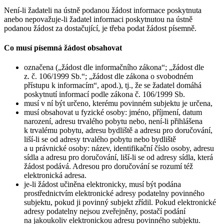
Není-li žadateli na ústně podanou žádost informace poskytnuta
anebo nepovažuje-li žadatel informaci poskytnutou na ústně
podanou žádost za dostačující, je třeba podat žádost písemně.
Co musí písemná žádost obsahovat
označena („žádost dle informačního zákona“; „žádost dle
z. č. 106/1999 Sb.“; „žádost dle zákona o svobodném
přístupu k informacím“, apod.), tj., že se žadatel domáhá
poskytnutí informací podle zákona č. 106/1999 Sb.
musí v ní být určeno, kterému povinném subjektu je určena,
musí obsahovat u fyzické osoby: jméno, příjmení, datum
narození, adresu trvalého pobytu nebo, není-li přihlášena
k trvalému pobytu, adresu bydliště a adresu pro doručování,
liší-li se od adresy trvalého pobytu nebo bydliště
a u právnické osoby: název, identifikační číslo osoby, adresu
sídla a adresu pro doručování, liší-li se od adresy sídla, která
žádost podává. Adresou pro doručování se rozumí též
elektronická adresa.
je-li žádost učiněna elektronicky, musí být podána
prostřednictvím elektronické adresy podatelny povinného
subjektu, pokud ji povinný subjekt zřídil. Pokud elektronické
adresy podatelny nejsou zveřejněny, postačí podání
na jakoukoliv elektronickou adresu povinného subjektu.