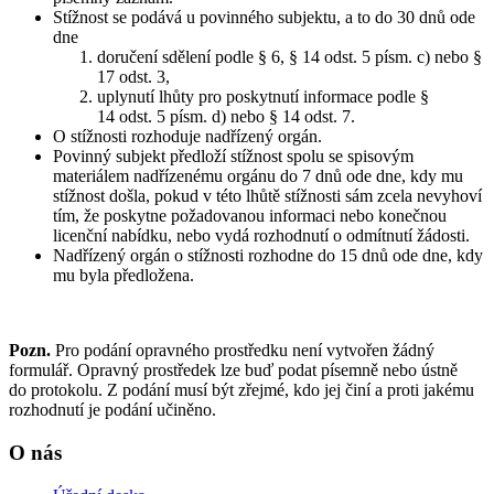
Stížnost se podává u povinného subjektu, a to do 30 dnů ode
dne
doručení sdělení podle § 6, § 14 odst. 5 písm. c) nebo §
17 odst. 3,
uplynutí lhůty pro poskytnutí informace podle §
14 odst. 5 písm. d) nebo § 14 odst. 7.
O stížnosti rozhoduje nadřízený orgán.
Povinný subjekt předloží stížnost spolu se spisovým
materiálem nadřízenému orgánu do 7 dnů ode dne, kdy mu
stížnost došla, pokud v této lhůtě stížnosti sám zcela nevyhoví
tím, že poskytne požadovanou informaci nebo konečnou
licenční nabídku, nebo vydá rozhodnutí o odmítnutí žádosti.
Nadřízený orgán o stížnosti rozhodne do 15 dnů ode dne, kdy
mu byla předložena.
Pozn.
Pro podání opravného prostředku není vytvořen žádný
formulář. Opravný prostředek lze buď podat písemně nebo ústně
do protokolu. Z podání musí být zřejmé, kdo jej činí a proti jakému
rozhodnutí je podání učiněno.
O nás