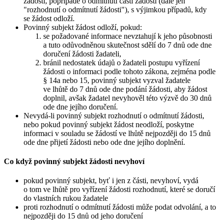
žádosti, popřípadě o odmítnutí části žádosti (dále jen
"rozhodnutí o odmítnutí žádosti"), s výjimkou případů, kdy
se žádost odloží.
Povinný subjekt žádost odloží, pokud:
se požadované informace nevztahují k jeho působnosti
a tuto odůvodněnou skutečnost sdělí do 7 dnů ode dne
doručení žádosti žadateli,
bránil nedostatek údajů o žadateli postupu vyřízení
žádosti o informaci podle tohoto zákona, zejména podle
§ 14a nebo 15, povinný subjekt vyzval žadatele
ve lhůtě do 7 dnů ode dne podání žádosti, aby žádost
doplnil, avšak žadatel nevyhověl této výzvě do 30 dnů
ode dne jejího doručení.
Nevydá-li povinný subjekt rozhodnutí o odmítnutí žádosti,
nebo pokud povinný subjekt žádost neodloží, poskytne
informaci v souladu se žádostí ve lhůtě nejpozději do 15 dnů
ode dne přijetí žádosti nebo ode dne jejího doplnění.
Co když povinný subjekt žádosti nevyhoví
pokud povinný subjekt, byť i jen z části, nevyhoví, vydá
o tom ve lhůtě pro vyřízení žádosti rozhodnutí, které se doručí
do vlastních rukou žadatele
proti rozhodnutí o odmítnutí žádosti může podat odvolání, a to
nejpozději do 15 dnů od jeho doručení