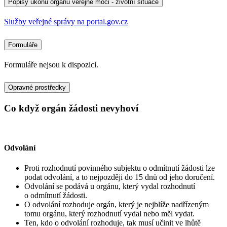
Popisy úkonů orgánu veřejné moci - životní situace
Služby veřejné správy na portal.gov.cz
Formuláře
Formuláře nejsou k dispozici.
Opravné prostředky
Co když orgán žádosti nevyhoví
Odvolání
Proti rozhodnutí povinného subjektu o odmítnutí žádosti lze
podat odvolání, a to nejpozději do 15 dnů od jeho doručení.
Odvolání se podává u orgánu, který vydal rozhodnutí
o odmítnutí žádosti.
O odvolání rozhoduje orgán, který je nejblíže nadřízeným
tomu orgánu, který rozhodnutí vydal nebo měl vydat.
Ten, kdo o odvolání rozhoduje, tak musí učinit ve lhůtě