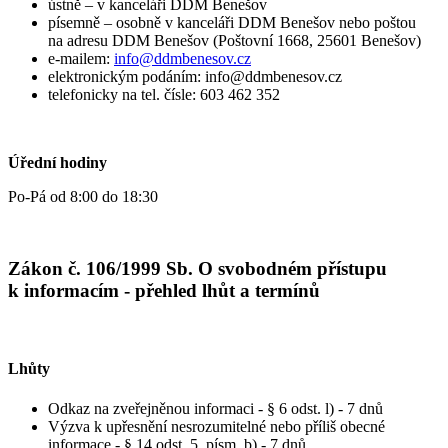
ústně – v kanceláři DDM Benešov
písemně – osobně v kanceláři DDM Benešov nebo poštou
na adresu DDM Benešov (Poštovní 1668, 25601 Benešov)
e-mailem:
info@ddmbenesov.cz
elektronickým podáním: info@ddmbenesov.cz
telefonicky na tel. čísle: 603 462 352
Úřední hodiny
Po-Pá od 8:00 do 18:30
Zákon č. 106/1999 Sb. O svobodném přístupu
k informacím - přehled lhůt a termínů
Lhůty
Odkaz na zveřejněnou informaci - § 6 odst. l) - 7 dnů
Výzva k upřesnění nesrozumitelné nebo příliš obecné
informace - § 14 odst. 5, písm. b) - 7 dnů