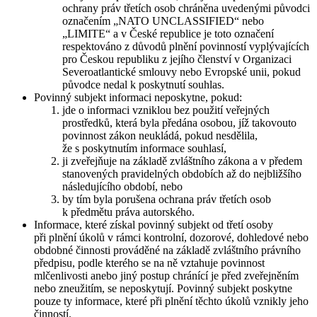
ochrany práv třetích osob chráněna uvedenými původci
označením „NATO UNCLASSIFIED“ nebo
„LIMITE“ a v České republice je toto označení
respektováno z důvodů plnění povinností vyplývajících
pro Českou republiku z jejího členství v Organizaci
Severoatlantické smlouvy nebo Evropské unii, pokud
původce nedal k poskytnutí souhlas.
Povinný subjekt informaci neposkytne, pokud:
jde o informaci vzniklou bez použití veřejných
prostředků, která byla předána osobou, jíž takovouto
povinnost zákon neukládá, pokud nesdělila,
že s poskytnutím informace souhlasí,
ji zveřejňuje na základě zvláštního zákona a v předem
stanovených pravidelných obdobích až do nejbližšího
následujícího období, nebo
by tím byla porušena ochrana práv třetích osob
k předmětu práva autorského.
Informace, které získal povinný subjekt od třetí osoby
při plnění úkolů v rámci kontrolní, dozorové, dohledové nebo
obdobné činnosti prováděné na základě zvláštního právního
předpisu, podle kterého se na ně vztahuje povinnost
mlčenlivosti anebo jiný postup chránící je před zveřejněním
nebo zneužitím, se neposkytují. Povinný subjekt poskytne
pouze ty informace, které při plnění těchto úkolů vznikly jeho
činností.