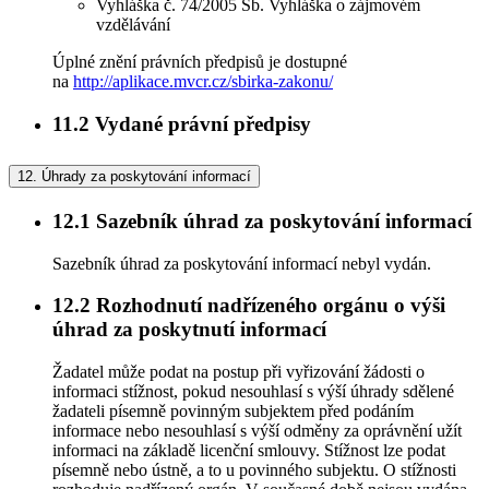
Vyhláška č. 74/2005 Sb. Vyhláška o zájmovém
vzdělávání
Úplné znění právních předpisů je dostupné
na
http://aplikace.mvcr.cz/sbirka-zakonu/
11.2
Vydané právní předpisy
12.
Úhrady za poskytování informací
12.1
Sazebník úhrad za poskytování informací
Sazebník úhrad za poskytování informací nebyl vydán.
12.2
Rozhodnutí nadřízeného orgánu o výši
úhrad za poskytnutí informací
Žadatel může podat na postup při vyřizování žádosti o
informaci stížnost, pokud nesouhlasí s výší úhrady sdělené
žadateli písemně povinným subjektem před podáním
informace nebo nesouhlasí s výší odměny za oprávnění užít
informaci na základě licenční smlouvy. Stížnost lze podat
písemně nebo ústně, a to u povinného subjektu. O stížnosti