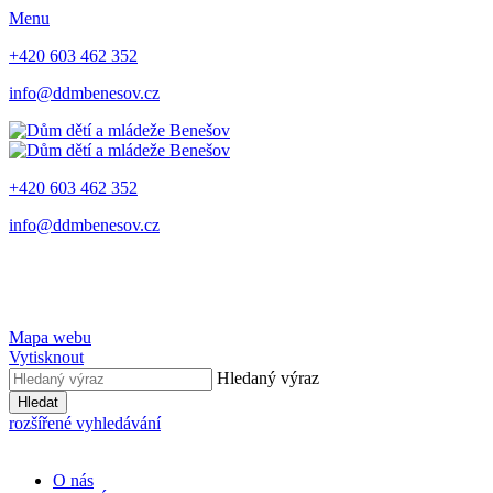
Menu
+420 603 462 352
info@ddmbenesov.cz
+420 603 462 352
info@ddmbenesov.cz
Mapa webu
Vytisknout
Hledaný výraz
Hledat
rozšířené vyhledávání
O nás