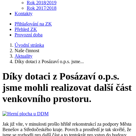
Rok 2018⁄2019
Rok 2017⁄2018
Kontakty
Přihlašování na ZK
Přehled ZK
Provozní doba
Úvodní stránka
Naše činnost
Aktuality
Díky dotaci z Posázaví o.p.s. jsme...
Díky dotaci z Posázaví o.p.s.
jsme mohli realizovat další část
venkovního prostoru.
Jak již víte, v minulosti prošlo hřiště rekonstrukcí za podpory Města
Benešov a Středočeského kraje. Povrch a prostředí je tak skvělé, že
jsme se rozhodli pro další část a to tentokrát pro vstup do budovy.