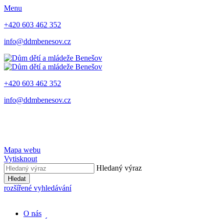
Menu
+420 603 462 352
info@ddmbenesov.cz
+420 603 462 352
info@ddmbenesov.cz
Mapa webu
Vytisknout
Hledaný výraz
Hledat
rozšířené vyhledávání
O nás