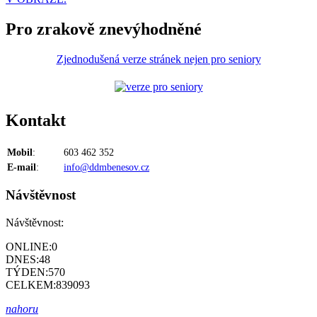
Pro zrakově znevýhodněné
Zjednodušená verze stránek nejen pro seniory
Kontakt
Mobil
:
603 462 352
E-mail
:
info@ddmbenesov.cz
Návštěvnost
Návštěvnost:
ONLINE:
0
DNES:
48
TÝDEN:
570
CELKEM:
839093
nahoru