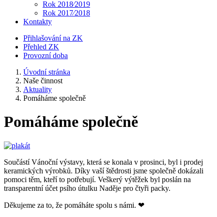
Rok 2018⁄2019
Rok 2017⁄2018
Kontakty
Přihlašování na ZK
Přehled ZK
Provozní doba
Úvodní stránka
Naše činnost
Aktuality
Pomáháme společně
Pomáháme společně
Součástí Vánoční výstavy, která se konala v prosinci, byl i prodej
keramických výrobků. Díky vaší štědrosti jsme společně dokázali
pomoci těm, kteří to potřebují. Veškerý výtěžek byl poslán na
transparentní účet psího útulku Naděje pro čtyři packy.
Děkujeme za to, že pomáháte spolu s námi. ❤