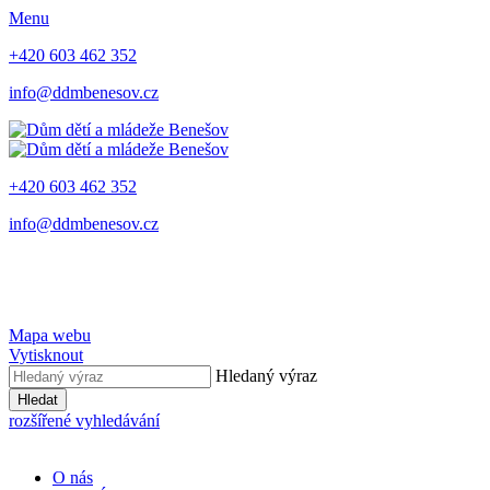
Menu
+420 603 462 352
info@ddmbenesov.cz
+420 603 462 352
info@ddmbenesov.cz
Mapa webu
Vytisknout
Hledaný výraz
Hledat
rozšířené vyhledávání
O nás