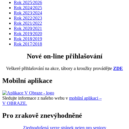
Rok 2025⁄2026
Rok 2024⁄2025
Rok 2023⁄2024
Rok 2022⁄2023
Rok 2021⁄2022
Rok 2020⁄2021
Rok 2019⁄2020
Rok 2018⁄2019
Rok 2017⁄2018
Nové on-line přihlašování
Veškeré přihlašování na akce, tábory a kroužky provádějte
ZDE
Mobilní aplikace
Sledujte informace z našeho webu v
mobilní aplikaci –
V OBRAZE.
Pro zrakově znevýhodněné
Zjednodušená verze stránek nejen pro seniory