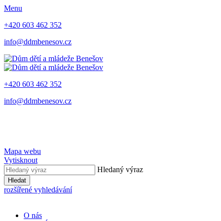
Menu
+420 603 462 352
info@ddmbenesov.cz
+420 603 462 352
info@ddmbenesov.cz
Mapa webu
Vytisknout
Hledaný výraz
Hledat
rozšířené vyhledávání
O nás