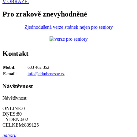
V OBRAZE.
Pro zrakově znevýhodněné
Zjednodušená verze stránek nejen pro seniory
Kontakt
Mobil
:
603 462 352
E-mail
:
info@ddmbenesov.cz
Návštěvnost
Návštěvnost:
ONLINE:
0
DNES:
80
TÝDEN:
602
CELKEM:
839125
nahoru