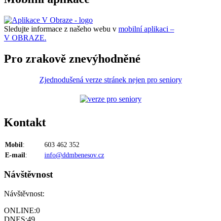
Sledujte informace z našeho webu v
mobilní aplikaci –
V OBRAZE.
Pro zrakově znevýhodněné
Zjednodušená verze stránek nejen pro seniory
Kontakt
Mobil
:
603 462 352
E-mail
:
info@ddmbenesov.cz
Návštěvnost
Návštěvnost:
ONLINE:
0
DNES:
49