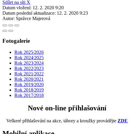
Sdílet na síti X
Datum vložení:
12. 2. 2020 9:20
Datum poslední aktualizace:
12. 2. 2020 9:23
Autor:
Správce Majerová
Fotogalerie
Rok 2025⁄2026
Rok 2024⁄2025
Rok 2023⁄2024
Rok 2022⁄2023
Rok 2021⁄2022
Rok 2020⁄2021
Rok 2019⁄2020
Rok 2018⁄2019
Rok 2017⁄2018
Nové on-line přihlašování
Veškeré přihlašování na akce, tábory a kroužky provádějte
ZDE
Mobilní aplikace