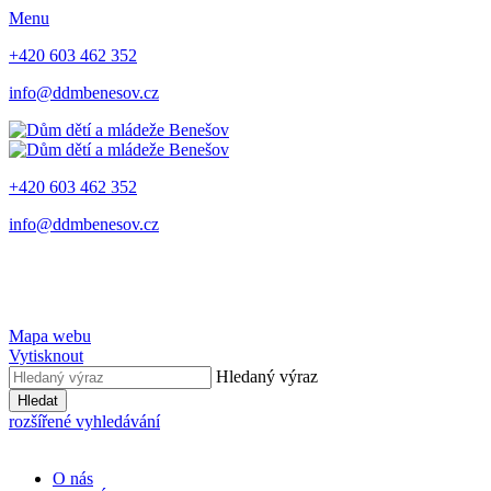
Menu
+420 603 462 352
info@ddmbenesov.cz
+420 603 462 352
info@ddmbenesov.cz
Mapa webu
Vytisknout
Hledaný výraz
Hledat
rozšířené vyhledávání
O nás