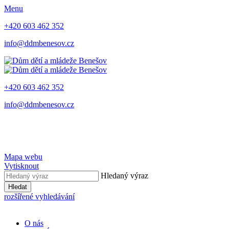
Menu
+420 603 462 352
info@ddmbenesov.cz
+420 603 462 352
info@ddmbenesov.cz
Mapa webu
Vytisknout
Hledaný výraz
Hledat
rozšířené vyhledávání
O nás