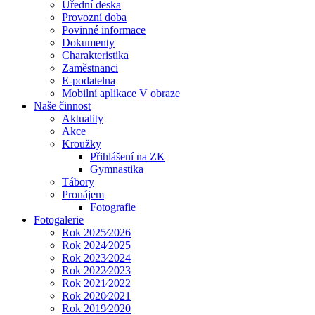
Úřední deska
Provozní doba
Povinné informace
Dokumenty
Charakteristika
Zaměstnanci
E-podatelna
Mobilní aplikace V obraze
Naše činnost
Aktuality
Akce
Kroužky
Přihlášení na ZK
Gymnastika
Tábory
Pronájem
Fotografie
Fotogalerie
Rok 2025⁄2026
Rok 2024⁄2025
Rok 2023⁄2024
Rok 2022⁄2023
Rok 2021⁄2022
Rok 2020⁄2021
Rok 2019⁄2020