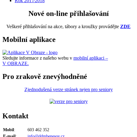
Rok 2017⁄2018
Nové on-line přihlašování
Veškeré přihlašování na akce, tábory a kroužky provádějte
ZDE
Mobilní aplikace
Sledujte informace z našeho webu v
mobilní aplikaci –
V OBRAZE.
Pro zrakově znevýhodněné
Zjednodušená verze stránek nejen pro seniory
Kontakt
Mobil
:
603 462 352
E-mail
:
info@ddmbenesov.cz