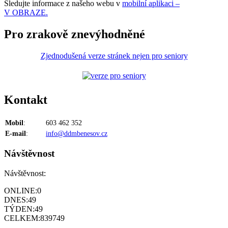
Sledujte informace z našeho webu v
mobilní aplikaci –
V OBRAZE.
Pro zrakově znevýhodněné
Zjednodušená verze stránek nejen pro seniory
Kontakt
Mobil
:
603 462 352
E-mail
:
info@ddmbenesov.cz
Návštěvnost
Návštěvnost:
ONLINE:
0
DNES:
49
TÝDEN:
49
CELKEM:
839749