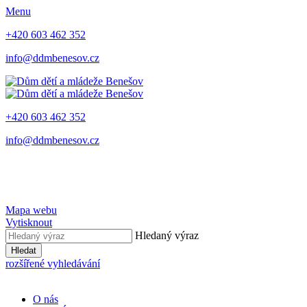
Menu
+420 603 462 352
info@ddmbenesov.cz
+420 603 462 352
info@ddmbenesov.cz
Mapa webu
Vytisknout
Hledaný výraz
Hledat
rozšířené vyhledávání
O nás