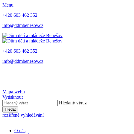
Menu
+420 603 462 352
info@ddmbenesov.cz
+420 603 462 352
info@ddmbenesov.cz
Mapa webu
Vytisknout
Hledaný výraz
Hledat
rozšířené vyhledávání
O nás