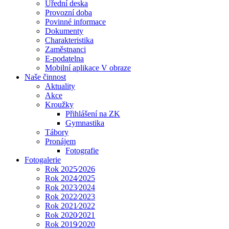
Úřední deska
Provozní doba
Povinné informace
Dokumenty
Charakteristika
Zaměstnanci
E-podatelna
Mobilní aplikace V obraze
Naše činnost
Aktuality
Akce
Kroužky
Přihlášení na ZK
Gymnastika
Tábory
Pronájem
Fotografie
Fotogalerie
Rok 2025⁄2026
Rok 2024⁄2025
Rok 2023⁄2024
Rok 2022⁄2023
Rok 2021⁄2022
Rok 2020⁄2021
Rok 2019⁄2020